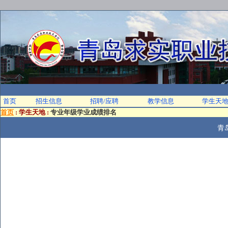
首页
招生信息
招聘/应聘
教学信息
学生天
首页
:
学生天地
:
专业年级学业成绩排名
找不到项“/reportdemo/报表项目/Reportclassgradepm”。 (rsItemNotFound)